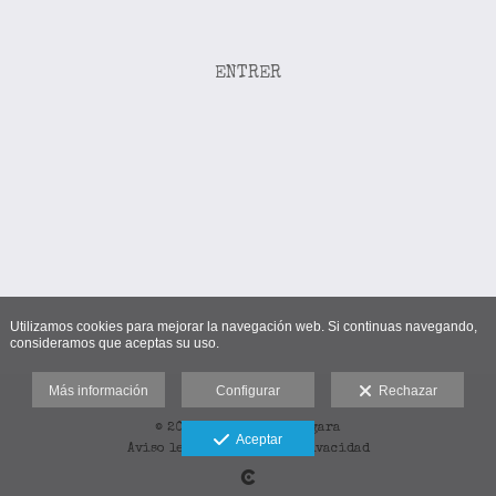
ENTRER
Utilizamos cookies para mejorar la navegación web. Si continuas navegando,
consideramos que aceptas su uso.
Más información
Configurar
Rechazar
© 2025-2026 Bixen Vergara
Aceptar
Aviso legal
-
Cookies
-
Privacidad