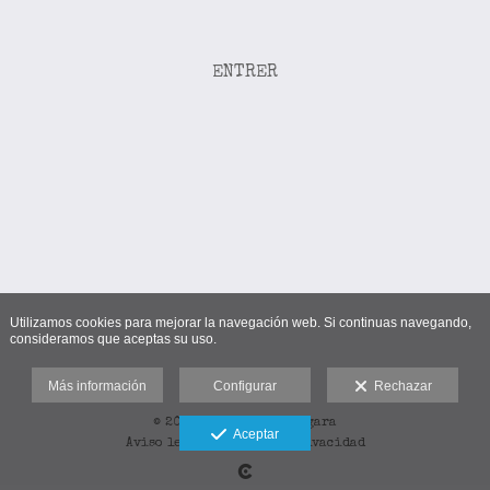
ENTRER
Utilizamos cookies para mejorar la navegación web. Si continuas navegando,
consideramos que aceptas su uso.
Más información
Configurar
Rechazar
© 2025-2026 Bixen Vergara
Aceptar
Aviso legal
-
Cookies
-
Privacidad