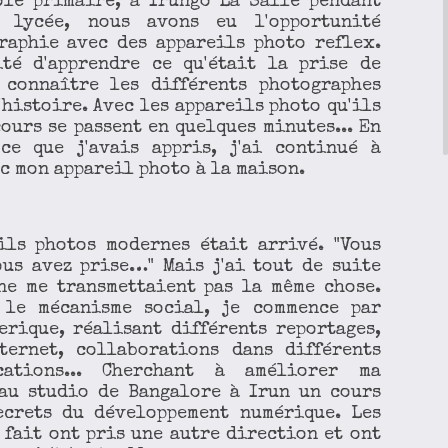
ole primaire, à Irungo La Salle pendant
 lycée, nous avons eu l'opportunité
raphie avec des appareils photo reflex.
ité d'apprendre ce qu'était la prise de
 connaître les différents photographes
'histoire. Avec les appareils photo qu'ils
cours se passent en quelques minutes... En
ce que j'avais appris, j'ai continué à
c mon appareil photo à la maison.
ils photos modernes était arrivé. "Vous
us avez prise…" Mais j'ai tout de suite
ne me transmettaient pas la même chose.
 le mécanisme social, je commence par
erique, réalisant différents reportages,
ternet, collaborations dans différents
cations... Cherchant à améliorer ma
 au studio de Bangalore à Irun un cours
ecrets du développement numérique. Les
 fait ont pris une autre direction et ont