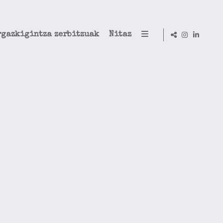
rgazkigintza zerbitzuak
Nitaz