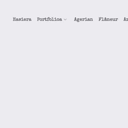
Hasiera
Portfolioa
Agerian
Flâneur
A