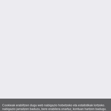
Cookieak erabiltzen dugu web nabigazio hobetzeko eta estatistikak lortzeko.
nabigazio jarraitzen baduzu, bere erabilera onartuz, kontuan hartzen badugu.