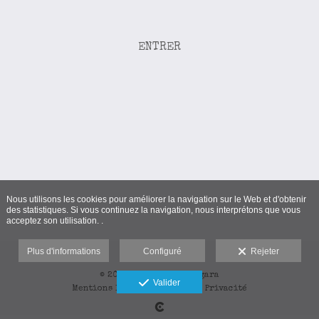
ENTRER
Nous utilisons les cookies pour améliorer la navigation sur le Web et d'obtenir
des statistiques. Si vous continuez la navigation, nous interprétons que vous
acceptez son utilisation. .
Plus d'informations
Configuré
Rejeter
© 2025-2026 Bixen Vergara
Valider
Mentions légales
-
Cookies
-
Privacité